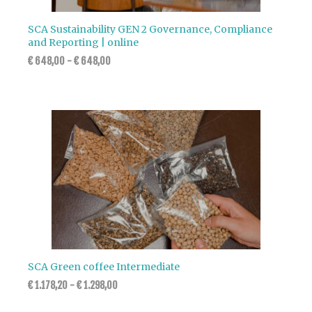
SCA Sustainability GEN 2 Governance, Compliance
and Reporting | online
€
648,00
-
€
648,00
SCA Green coffee Intermediate
€
1.178,20
-
€
1.298,00