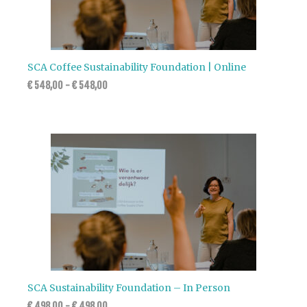
SCA Coffee Sustainability Foundation | Online
€
548,00
-
€
548,00
SCA Sustainability Foundation – In Person
€
498,00
-
€
498,00