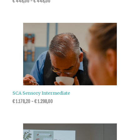
€
448,00
-
€
448,00
SCA Sensory Intermediate
€
1.178,20
-
€
1.298,00