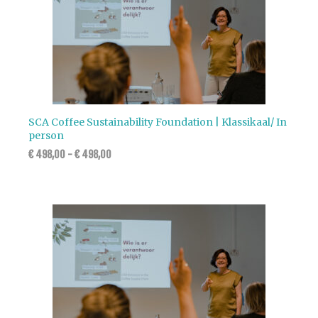
SCA Coffee Sustainability Foundation | Klassikaal/ In
person
€
498,00
-
€
498,00