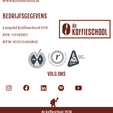
www.koffieschool.nl
BEDRIJFSGEGEVENS
Leopold Koffieschool VOF
KVK: 59581913
BTW: 853555060B01
VOLG ONS
de koffieschool 2024