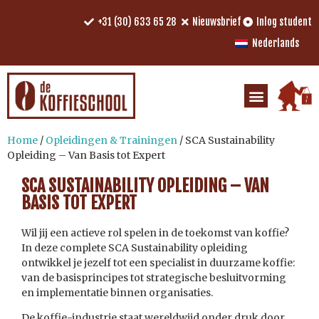
+31 (30) 633 65 28
Nieuwsbrief
Inlog student
Nederlands
Home
/
Opleidingen & Trainingen
/ SCA Sustainability
Opleiding – Van Basis tot Expert
SCA SUSTAINABILITY OPLEIDING – VAN
BASIS TOT EXPERT
Wil jij een actieve rol spelen in de toekomst van koffie?
In deze complete SCA Sustainability opleiding
ontwikkel je jezelf tot een specialist in duurzame koffie:
van de basisprincipes tot strategische besluitvorming
en implementatie binnen organisaties.
De koffie-industrie staat wereldwijd onder druk door