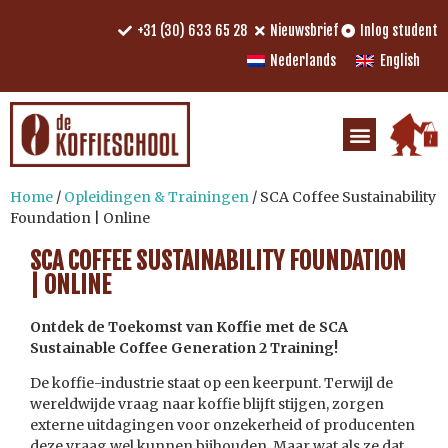
+31 (30) 633 65 28
Nieuwsbrief
Inlog student
Nederlands
English
Home
/
Opleidingen & Trainingen
/ SCA Coffee Sustainability
Foundation | Online
SCA COFFEE SUSTAINABILITY FOUNDATION
| ONLINE
Ontdek de Toekomst van Koffie met de SCA
Sustainable Coffee Generation 2 Training!
De koffie-industrie staat op een keerpunt. Terwijl de
wereldwijde vraag naar koffie blijft stijgen, zorgen
externe uitdagingen voor onzekerheid of producenten
deze vraag wel kunnen bijhouden. Maar wat als ze dat