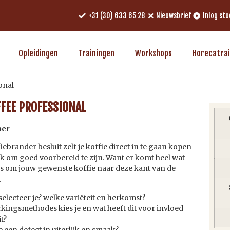
+31 (30) 633 65 28
Nieuwsbrief
Inlog st
Opleidingen
Trainingen
Workshops
Horecatra
onal
FFEE PROFESSIONAL
per
iebrander besluit zelf je koffie direct in te gaan kopen
jk om goed voorbereid te zijn. Want er komt heel wat
ces om jouw gewenste koffie naar deze kant van de
.
selecteer je? welke variëteit en herkomst?
ingsmethodes kies je en wat heeft dit voor invloed
t?
 een defect in uiterlijk en smaak?