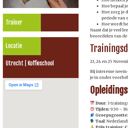
Hoe bepaal je
Hoe zorg je 
periode van 
Trainer
Hoe wordt he
Naast dat je veel l
beoordelen van de 
Locatie
Trainings
23, 24 en 25 Novem
Utrecht | Koffieschool
Bij interesse neem
je in onder voorb
Opleidings
Duur
: 3 trainin
Tijden
: 9:30 – 16
Groepsgrootte
Taal
: Nederland
Prijs training
: €