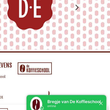
EVENS
ool
01