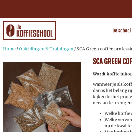
De school
Home
/
Opleidingen & Trainingen
/ SCA Green coffee professi
SCA GREEN CO
Wordt koffie inko
Wanneer je als koff
dan is het belangri
kijken bij het pro
oceaan te brengen
Welke koffie 
Welke verwerk
op de kwalitei
Hoe herken je