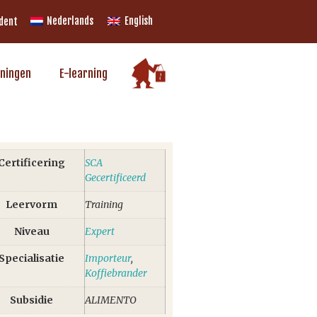
Nederlands
English
udent
iningen
E-learning
Certificering
SCA
Gecertificeerd
Leervorm
Training
Niveau
Expert
Specialisatie
Importeur
,
Koffiebrander
Subsidie
ALIMENTO