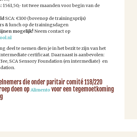
:
1561,50,- tot twee maanden voor begin van de
ld
SCA: €100 (bovenop de trainingsprijs)
ers & lunch op de trainingsdagen
ijnen mogelijk!
Neem contact op
ool.nl
g deel te nemen dien je in het bezit te zijn van het
ntermediate certificaat. Daarnaast is aanbevolen:
ffee, SCA Sensory Foundation (en intermediate) en
dation.
elnemers die onder paritair comité 118/220
eroep doen op
voor een tegemoetkoming
Alimento
ng