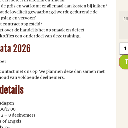
 de prijs en wat komt er allemaal aan kosten bij kijken?
dat de kwaliteit gewaarborgd wordt gedurende de
opslag en vervoer?
Da
t contract opgesteld?
eert over de handel is het op smaak en defect
koffies een onderdeel van deze training.
data 2026
T
ber
 contact met ons op. We plannen deze dan samen met
ehoud van voldoende deelnemers.
details
gsdagen
:30/17:00
:
2 – 8 deelnemers
s of Engels
1735,-