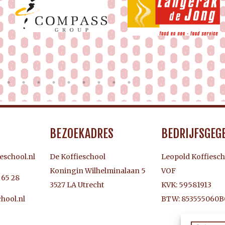
BEZOEKADRES
BEDRIJFSGEG
eschool.nl
De Koffieschool
Leopold Koffiesch
Koningin Wilhelminalaan 5
VOF
3 65 28
3527 LA Utrecht
KVK: 59581913
BTW: 853555060B
hool.nl