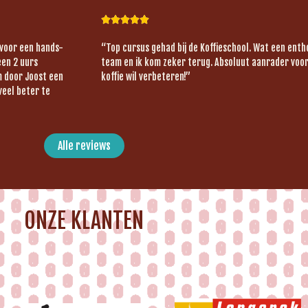





 voor een hands-
“Top cursus gehad bij de Koffieschool. Wat een ent
een 2 uurs
team en ik kom zeker terug. Absoluut aanrader voor 
om door Joost een
koffie wil verbeteren!”
veel beter te
Alle reviews
ONZE KLANTEN