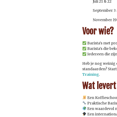
Juli 21 & 22
September 3 
November 19
Voor wie?
Barista’s met pr
Barista’s die be
Iedereen die zij
Heb je nog weinig 
standaarden? Star
Training
.
Wat levert
Een Koffieschool
Praktische Barist
Een waardevol n
Een internationa