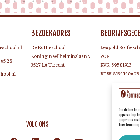
BEZOEKADRES
BEDRIJFSGEG
eschool.nl
De Koffieschool
Leopold Koffiesch
Koningin Wilhelminalaan 5
VOF
3 65 28
3527 LA Utrecht
KVK: 59581913
BTW: 853555060B
hool.nl
Om de beste e
apparaat op t
gegevens zoals
VOLG ONS
toestemming i