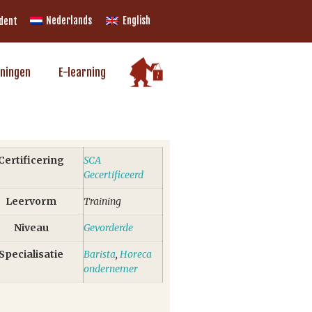
Nederlands
English
udent
iningen
E-learning
Certificering
SCA
Gecertificeerd
Leervorm
Training
Niveau
Gevorderde
Specialisatie
Barista
,
Horeca
ondernemer