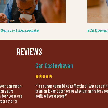
 Sensory Intermediate
SCA Brewin
REVIEWS
Ger Oosterhaven





 voor een hands-
“Top cursus gehad bij de Koffieschool. Wat een ent
een 2 uurs
team en ik kom zeker terug. Absoluut aanrader voor 
om door Joost een
koffie wil verbeteren!”
veel beter te