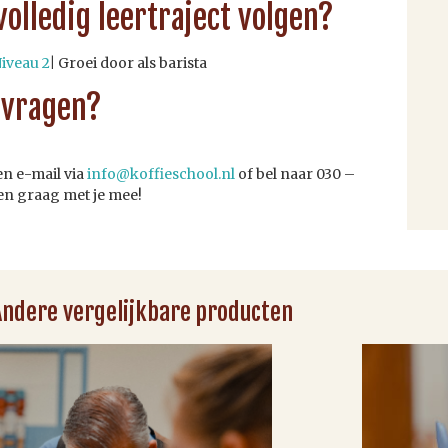
volledig leertraject volgen?
Niveau 2
|
Groei door als barista
 vragen?
en e-mail via
info@koffieschool.nl
of bel naar 030 –
en graag met je mee!
Andere vergelijkbare producten