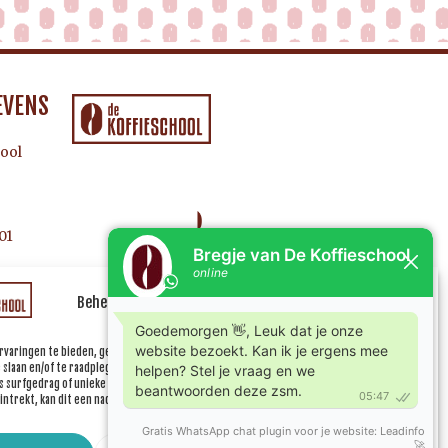
EVENS
ool
01
Beheer uw cookie toestemming
rvaringen te bieden, gebruiken wij technologieën zoals cookies om informatie over je
e slaan en/of te raadplegen. Door in te stemmen met deze technologieën kunnen wij
 surfgedrag of unieke ID's op deze site verwerken. Als je geen toestemming geeft of uw
ntrekt, kan dit een nadelige invloed hebben op bepaalde functies en mogelijkheden.