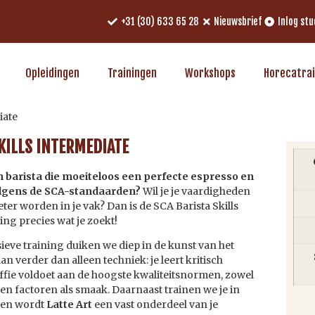
+31 (30) 633 65 28
Nieuwsbrief
Inlog st
Opleidingen
Trainingen
Workshops
Horecatra
iate
KILLS INTERMEDIATE
n barista die moeiteloos een perfecte espresso en
olgens de SCA-standaarden?
Wil je je vaardigheden
ter worden in je vak? Dan is de SCA Barista Skills
ng precies wat je zoekt!
ieve training duiken we diep in de kunst van het
an verder dan alleen techniek: je leert kritisch
offie voldoet aan de hoogste kwaliteitsnormen, zowel
en factoren als smaak. Daarnaast trainen we je in
en wordt
Latte Art
een vast onderdeel van je