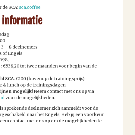
r de SCA:
sca.coffee
 informatie
gsdag
:00
:
3 – 8 deelnemers
s of Engels
€598,-
:
€538,20 tot twee maanden voor begin van de
ld
SCA
: €100 (bovenop de trainingsprijs)
 & lunch op de trainingsdagen
ijnen mogelijk!
Neem contact met ons op via
.nl
voor de mogelijkheden.
s sprekende deelnemer zich aanmeldt voor de
rgeschakeld naar het Engels. Heb jij een voorkeur
neem contact met ons op om de mogelijkheden te