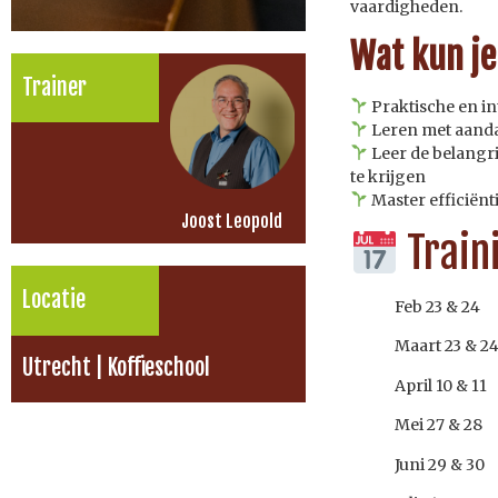
vaardigheden.
Wat kun j
Trainer
Praktische en in
Leren met aanda
Leer de belangri
te krijgen
Master efficiënt
Joost Leopold
Train
Locatie
Feb 23 & 24
Maart 23 & 24
Utrecht | Koffieschool
April 10 & 11
Mei 27 & 28
Juni 29 & 30