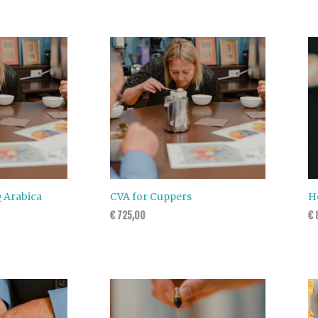
Q Arabica
CVA for Cuppers
Ho
€
725,00
€
8