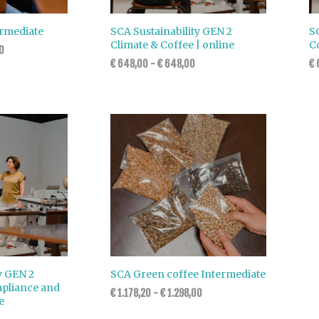
rmediate
SCA Sustainability GEN 2
SC
Climate & Coffee | online
C
0
€
648,00
-
€
648,00
€
y GEN 2
SCA Green coffee Intermediate
pliance and
€
1.178,20
-
€
1.298,00
e