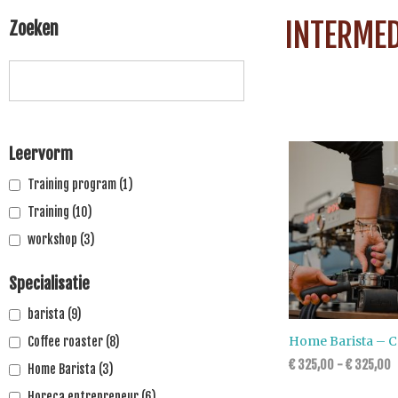
INTERMED
Zoeken
Leervorm
Training program
(1)
Training
(10)
workshop
(3)
Specialisatie
barista
(9)
Home Barista – C
Coffee roaster
(8)
€
325,00
-
€
325,00
Home Barista
(3)
Horeca entrepreneur
(6)