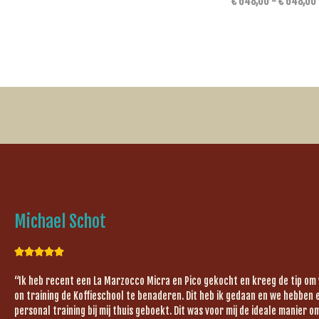
€
648,00
-
€
648,00
Michael Schot





“Ik heb recent een La Marzocco Micra en Pico gekocht en kreeg de tip om
on training de Koffieschool te benaderen. Dit heb ik gedaan en we hebben 
personal training bij mij thuis geboekt. Dit was voor mij de ideale manier 