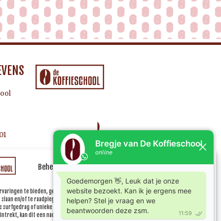
EVENS
ool
01
Beheer uw cookie toestemming
rvaringen te bieden, gebruiken wij technologieën zoals cookies om informatie over je
e slaan en/of te raadplegen. Door in te stemmen met deze technologieën kunnen wij
 surfgedrag of unieke ID's op deze site verwerken. Als je geen toestemming geeft of uw
ntrekt, kan dit een nadelige invloed hebben op bepaalde functies en mogelijkheden.