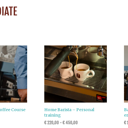
IATE
offee Course
Home Barista – Personal
Ba
training
e
€
220,00
-
€
450,00
€
1