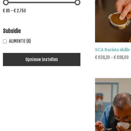
€ 85 - € 2.750
Subsidie
ALIMENTO
(8)
SCA Barista skill
€
638,20
-
€
698,00
Opnieuw instellen