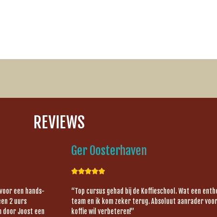
REVIEWS
Ger Oosterhaven





 voor een hands-
“Top cursus gehad bij de Koffieschool. Wat een ent
een 2 uurs
team en ik kom zeker terug. Absoluut aanrader voor 
om door Joost een
koffie wil verbeteren!”