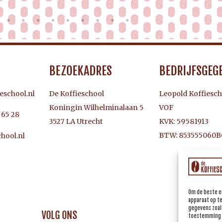
BEZOEKADRES
BEDRIJFSGEG
eschool.nl
De Koffieschool
Leopold Koffiesch
Koningin Wilhelminalaan 5
VOF
3 65 28
3527 LA Utrecht
KVK: 59581913
BTW: 853555060B
hool.nl
Om de beste e
apparaat op t
gegevens zoals
VOLG ONS
toestemming i