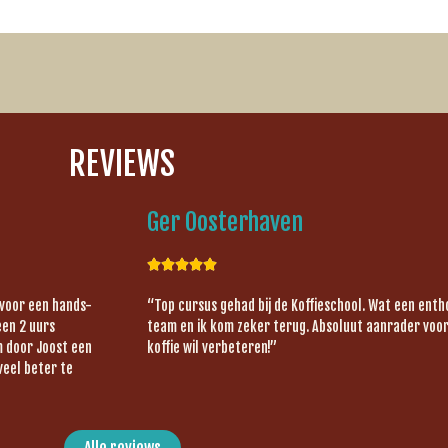
REVIEWS
Ger Oosterhaven





 voor een hands-
“Top cursus gehad bij de Koffieschool. Wat een ent
een 2 uurs
team en ik kom zeker terug. Absoluut aanrader voor 
om door Joost een
koffie wil verbeteren!”
veel beter te
Alle reviews