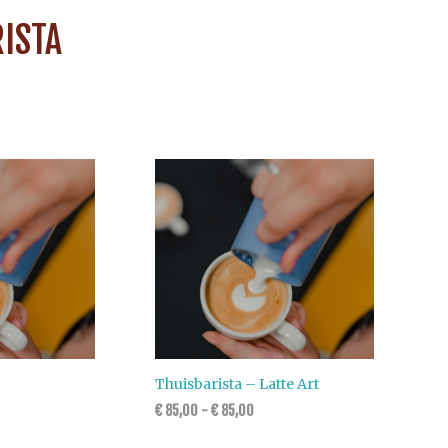
ISTA
Thuisbarista – Latte Art
€
85,00
-
€
85,00