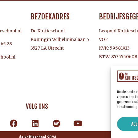
BEZOEKADRES
BEDRIJFSGEG
eschool.nl
De Koffieschool
Leopold Koffiesch
Koningin Wilhelminalaan 5
VOF
3 65 28
3527 LA Utrecht
KVK: 59581913
BTW: 853555060B
hool.nl
Om de beste e
apparaat op t
gegevens zoals
VOLG ONS
toestemming i
Acc
de koffieschool 2024