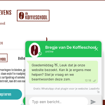
EVENS
ool
01
Beheer uw cookie toestemming
rvaringen te bieden, gebruiken wij technologieën zoals cookies om informatie over je
e slaan en/of te raadplegen. Door in te stemmen met deze technologieën kunnen wij
 surfgedrag of unieke ID's op deze site verwerken. Als je geen toestemming geeft of uw
ntrekt, kan dit een nadelige invloed hebben op bepaalde functies en mogelijkheden.
epteren
Weiger
Bekijk voorkeuren
Cookiebeleid
Privacyverklaring