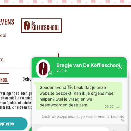
EVENS
ool
01
Beheer uw cookie toestemming
rvaringen te bieden, gebruiken wij technologieën zoals cookies om informatie over je
e slaan en/of te raadplegen. Door in te stemmen met deze technologieën kunnen wij
 surfgedrag of unieke ID's op deze site verwerken. Als je geen toestemming geeft of uw
ntrekt, kan dit een nadelige invloed hebben op bepaalde functies en mogelijkheden.
epteren
Weiger
Bekijk voorkeuren