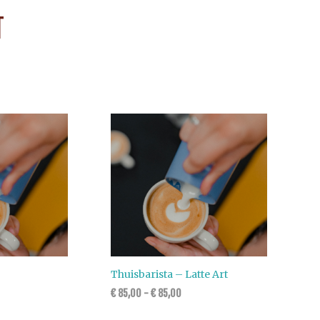
T
Thuisbarista – Latte Art
€
85,00
-
€
85,00