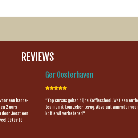
REVIEWS
Ger Oosterhaven





 voor een hands-
“Top cursus gehad bij de Koffieschool. Wat een ent
een 2 uurs
team en ik kom zeker terug. Absoluut aanrader voor 
om door Joost een
koffie wil verbeteren!”
veel beter te