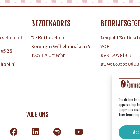
BEZOEKADRES
BEDRIJFSGEG
eschool.nl
De Koffieschool
Leopold Koffiesch
Koningin Wilhelminalaan 5
VOF
3 65 28
3527 LA Utrecht
KVK: 59581913
BTW: 853555060B
hool.nl
Om de beste e
apparaat op t
gegevens zoals
VOLG ONS
toestemming i
Acc