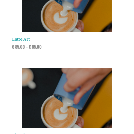
Latte Art
€
85,00
-
€
85,00