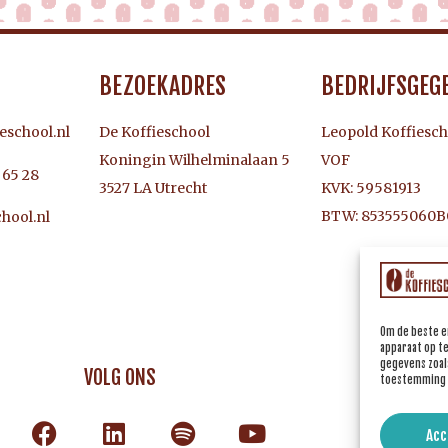
BEZOEKADRES
BEDRIJFSGEG
eschool.nl
De Koffieschool
Leopold Koffiesch
Koningin Wilhelminalaan 5
VOF
3 65 28
3527 LA Utrecht
KVK: 59581913
BTW: 853555060B
hool.nl
Om de beste e
apparaat op t
gegevens zoals
VOLG ONS
toestemming i
Acc