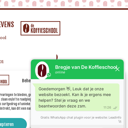
EVENS
ool
01
Beheer uw cookie toestemming
rvaringen te bieden, gebruiken wij technologieën zoals cookies om informatie over je
e slaan en/of te raadplegen. Door in te stemmen met deze technologieën kunnen wij
 surfgedrag of unieke ID's op deze site verwerken. Als je geen toestemming geeft of uw
ntrekt, kan dit een nadelige invloed hebben op bepaalde functies en mogelijkheden.
epteren
Weiger
Bekijk voorkeuren