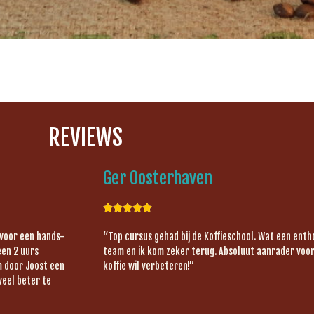
REVIEWS
Ger Oosterhaven





 voor een hands-
“Top cursus gehad bij de Koffieschool. Wat een ent
een 2 uurs
team en ik kom zeker terug. Absoluut aanrader voor 
om door Joost een
koffie wil verbeteren!”
veel beter te