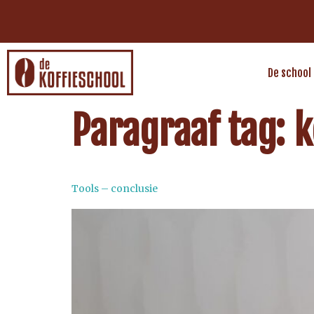
De school
Paragraaf tag:
k
Tools – conclusie