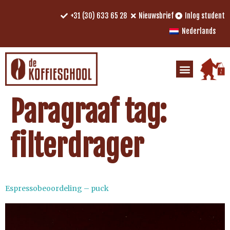
+31 (30) 633 65 28
Nieuwsbrief
Inlog student
Nederlands
Paragraaf tag:
filterdrager
Espressobeoordeling – puck