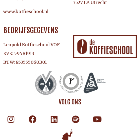
3527 LA Utrecht
www.koffieschool.nl
BEDRIJFSGEGEVENS
Leopold Koffieschool VOF
KVK: 59581913
BTW: 853555060B01
VOLG ONS