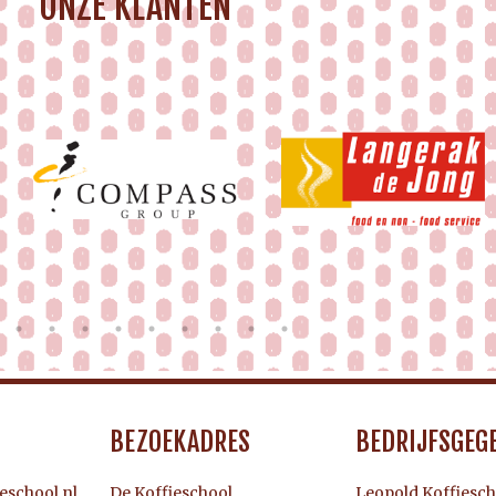
ONZE KLANTEN
BEZOEKADRES
BEDRIJFSGEG
eschool.nl
De Koffieschool
Leopold Koffiesch