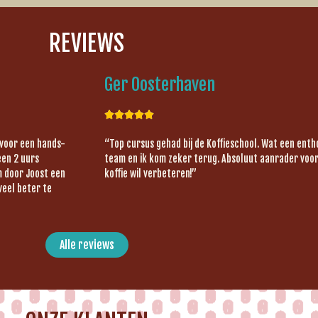
REVIEWS
Ger Oosterhaven





 voor een hands-
“Top cursus gehad bij de Koffieschool. Wat een ent
een 2 uurs
team en ik kom zeker terug. Absoluut aanrader voor 
om door Joost een
koffie wil verbeteren!”
veel beter te
Alle reviews