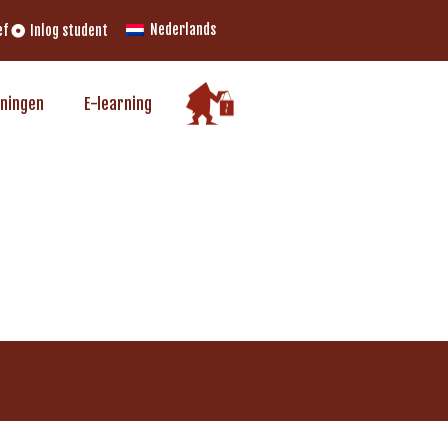
Nederlands
ef
Inlog student
iningen
E-learning