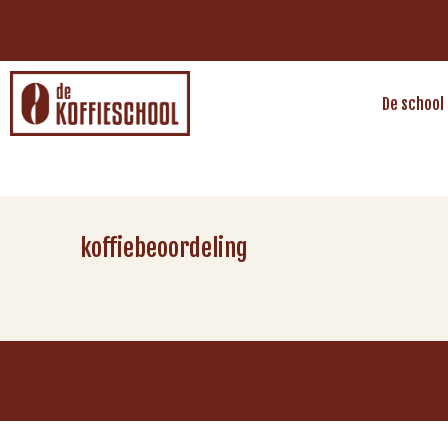
De school
koffiebeoordeling