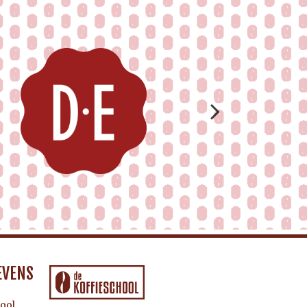
EVENS
ool