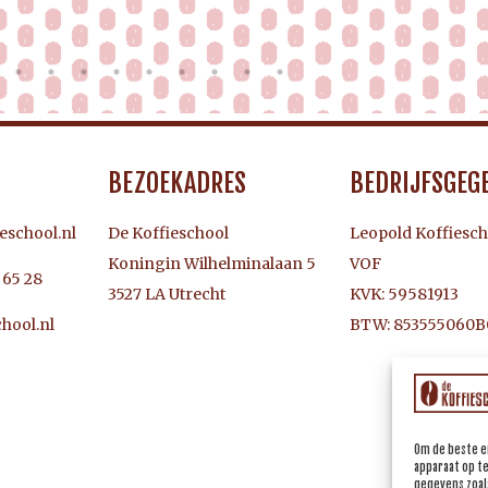
BEZOEKADRES
BEDRIJFSGEG
eschool.nl
De Koffieschool
Leopold Koffiesch
Koningin Wilhelminalaan 5
VOF
3 65 28
3527 LA Utrecht
KVK: 59581913
BTW: 853555060B
hool.nl
Om de beste e
apparaat op t
gegevens zoals