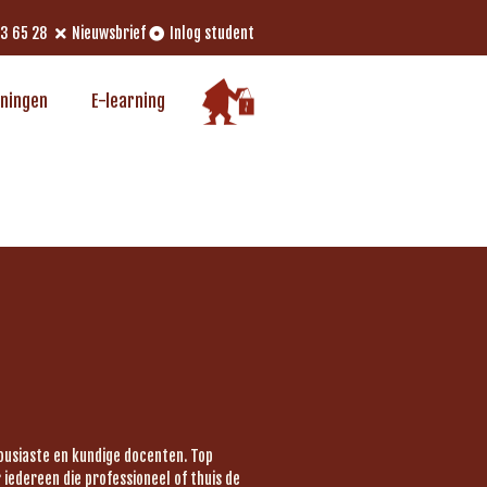
33 65 28
Nieuwsbrief
Inlog student
iningen
E-learning
housiaste en kundige docenten. Top
iedereen die professioneel of thuis de