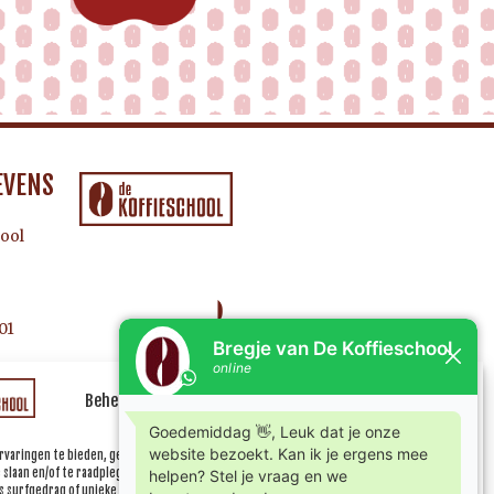
EVENS
ool
01
Beheer uw cookie toestemming
rvaringen te bieden, gebruiken wij technologieën zoals cookies om informatie over je
e slaan en/of te raadplegen. Door in te stemmen met deze technologieën kunnen wij
 surfgedrag of unieke ID's op deze site verwerken. Als je geen toestemming geeft of uw