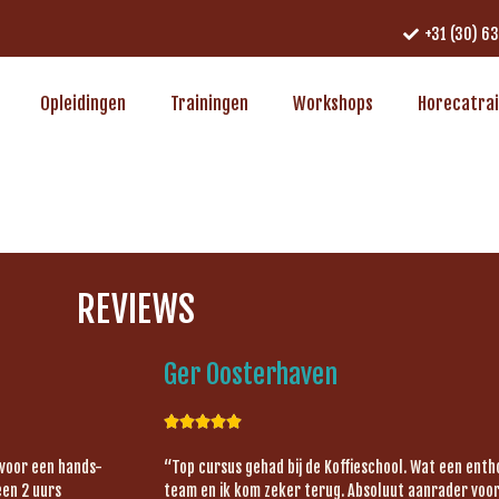
+31 (30) 6
Opleidingen
Trainingen
Workshops
Horecatra
REVIEWS
Ger Oosterhaven





 voor een hands-
“Top cursus gehad bij de Koffieschool. Wat een ent
een 2 uurs
team en ik kom zeker terug. Absoluut aanrader voor 