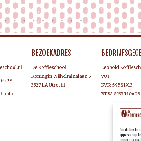
BEZOEKADRES
BEDRIJFSGEG
eschool.nl
De Koffieschool
Leopold Koffiesch
Koningin Wilhelminalaan 5
VOF
3 65 28
3527 LA Utrecht
KVK: 59581913
BTW: 853555060B
hool.nl
Om de beste e
apparaat op t
gegevens zoals