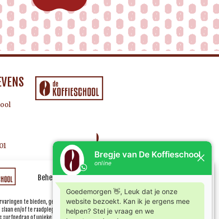
EVENS
ool
01
Beheer uw cookie toestemming
rvaringen te bieden, gebruiken wij technologieën zoals cookies om informatie over je
e slaan en/of te raadplegen. Door in te stemmen met deze technologieën kunnen wij
 surfgedrag of unieke ID's op deze site verwerken. Als je geen toestemming geeft of uw