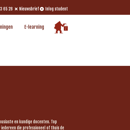
33 65 28
Nieuwsbrief
Inlog student
iningen
E-learning
housiaste en kundige docenten. Top
iedereen die professioneel of thuis de