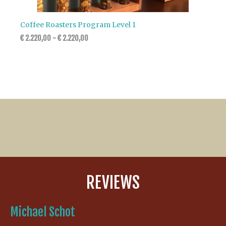
Coffee Roasters Program Level 1
€
2.220,00
-
€
2.220,00
REVIEWS
Michael Schot